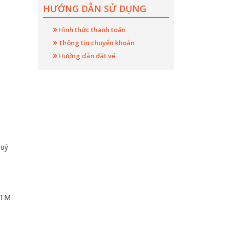
HƯỚNG DẪN SỬ DỤNG
Hình thức thanh toán
Thông tin chuyển khoản
Hướng dẫn đặt vé
quý
 ATM