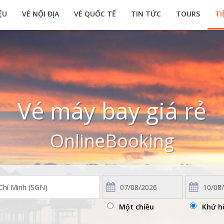
ỆU
VÉ NỘI ĐỊA
VÉ QUỐC TẾ
TIN TỨC
TOURS
TI
Vé máy bay giá rẻ
OnlineBooking
Một chiều
Khứ h