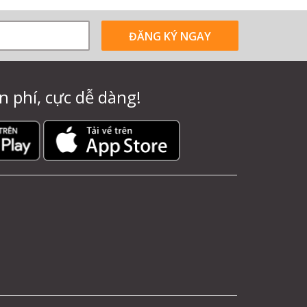
ĐĂNG KÝ NGAY
n phí, cực dễ dàng!