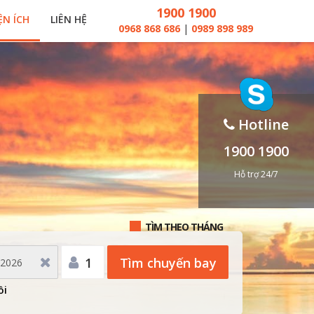
1900 1900
ỆN ÍCH
LIÊN HỆ
0968 868 686
|
0989 898 989
Hotline
1900 1900
Hỗ trợ 24/7
TÌM THEO THÁNG
1
Tìm chuyến bay
ồi