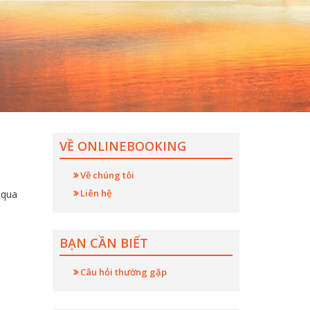
VỀ ONLINEBOOKING
Về chúng tôi
Liên hệ
 qua
BẠN CẦN BIẾT
Câu hỏi thường gặp